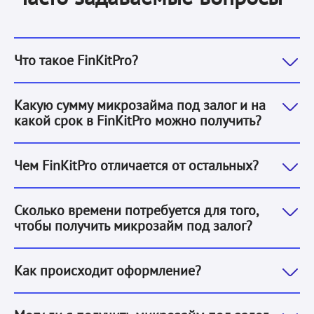
Это сервис потребительских микрозаймов под залог 
Что такое FinKitPro?
Мы выдаем микрозайм под залог от 1 000 до 300 000
Какую сумму микрозайма под залог и на
какой срок в FinKitPro можно получить?
Основные отличия, которые отличают нас от остальн
Чем FinKitPro отличается от остальных?
Благодаря тому, что заявка заполняется онлайн, это
Сколько времени потребуется для того,
чтобы получить микрозайм под залог?
1. Вы оставляете заявку.
2. Наша система оценивает е
Как происходит оформление?
Да. Решение о выдаче микрозайма под залог не завис