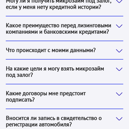
Могу ли я получить микрозайм под залог,
если у меня нету кредитной истории?
Банки или лизинговые компании будут намного дольше
Какое преимущество перед лизинговыми
компаниями и банковскими кредитами?
Согласно договору, ваши данные остаются исключител
Что происходит с моими данными?
На любые. Мы не требуем информации о целях ваших
На какие цели я могу взять микрозайм
под залог?
Чтобы получить микрозайм под залог вам необходим
Какие договоры мне предстоит
подписать?
Нет, мы не делаем никаких записей и не ставим ника
Вносится ли запись в свидетельство о
регистрации автомобиля?