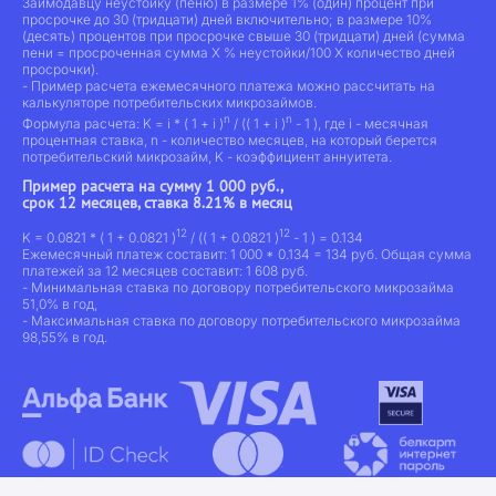
Заимодавцу неустойку (пеню) в размере 1% (один) процент при
просрочке до 30 (тридцати) дней включительно; в размере 10%
(десять) процентов при просрочке свыше 30 (тридцати) дней (сумма
пени = просроченная сумма Х % неустойки/100 Х количество дней
просрочки).
- Пример расчета ежемесячного платежа можно рассчитать на
калькуляторе потребительских микрозаймов.
n
n
Формула расчета: K = i * ( 1 + i )
/ (( 1 + i )
- 1 ), где i - месячная
процентная ставка, n - количество месяцев, на который берется
потребительский микрозайм, K - коэффициент аннуитета.
Пример расчета на сумму 1 000 руб.,
срок 12 месяцев, ставка 8.21% в месяц
12
12
K = 0.0821 * ( 1 + 0.0821 )
/ (( 1 + 0.0821 )
- 1 ) = 0.134
Ежемесячный платеж составит: 1 000 * 0.134 = 134 руб. Общая сумма
платежей за 12 месяцев составит: 1 608 руб.
- Минимальная ставка по договору потребительского микрозайма
51,0% в год,
- Максимальная ставка по договору потребительского микрозайма
98,55% в год.