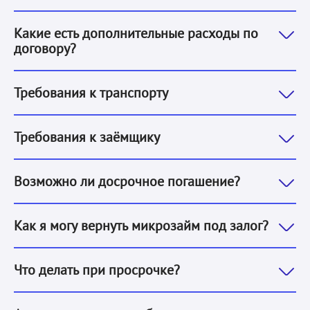
Обязательных дополнительных расходов нет.
Какие есть дополнительные расходы по
договору?
1. Принадлежать заёмщику. Подтверждается оригинал
Требования к транспорту
1. Физическое лицо.
2. Гражданство РБ.
3. Возраст от 1
Требования к заёмщику
Да, досрочно вернуть микрозайм под залог можно в
Возможно ли досрочное погашение?
Вернуть микрозайм под залог можно в банке, интерн
Как я могу вернуть микрозайм под залог?
Позвоните нам и мы обсудим варианты решения вопрос
Что делать при просрочке?
Вы можете обратиться к нам, при реализации авто н