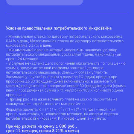
Условия предоставления потребительского микрозайма
- Минимальная ставка по договору потребительского микрозайма
0.14% в день, Максимальная ставка по договору потребительского
микрозайма 0.27% в день.
- Минимальный срок, на который может быть заключен договор
потребительского микрозайма, составляет 1 день, максимальный
срок – 24 месяцев.
- В случае ненадлежащего исполнения обязательств по погашению
суммы, предусмотренной графиком платежей договора
потребительского микрозайма, Заемщик обязан уплатить
Заимодавцу неустойку (пеню) в размере 1% (один) процент при
просрочке до 30 (тридцати) дней включительно; в размере 10%
(десять) процентов при просрочке свыше 30 (тридцати) дней (сумма
пени = просроченная сумма Х % неустойки/100 Х количество дней
просрочки).
- Пример расчета ежемесячного платежа можно рассчитать на
калькуляторе потребительских микрозаймов.
n
n
Формула расчета: K = i * ( 1 + i )
/ (( 1 + i )
- 1 ), где i - месячная
процентная ставка, n - количество месяцев, на который берется
потребительский микрозайм, K - коэффициент аннуитета.
Пример расчета на сумму 1 000 руб.,
срок 12 месяцев, ставка 8.21% в месяц