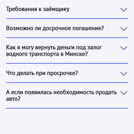
1. Физическое лицо.
2. Гражданство РБ.
3. Возраст от 1
Требования к заёмщику
Да, досрочно вернуть деньги под залог водного тра
Возможно ли досрочное погашение?
Вернуть деньги под залог водного транспорта в Минс
Как я могу вернуть деньги под залог
водного транспорта в Минске?
Позвоните нам и мы обсудим варианты решения вопрос
Что делать при просрочке?
Вы можете обратиться к нам, при реализации авто н
А если появилась необходимость продать
авто?