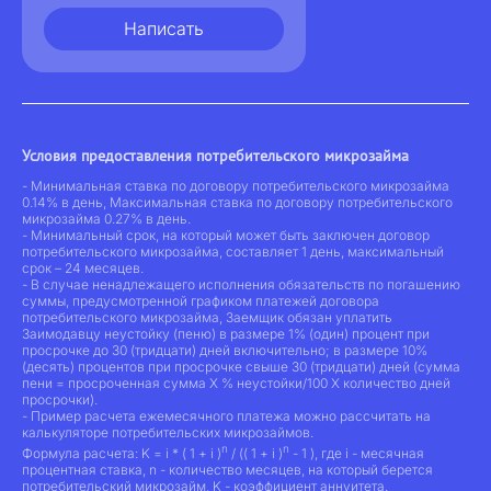
Написать
Условия предоставления потребительского микрозайма
- Минимальная ставка по договору потребительского микрозайма
0.14% в день, Максимальная ставка по договору потребительского
микрозайма 0.27% в день.
- Минимальный срок, на который может быть заключен договор
потребительского микрозайма, составляет 1 день, максимальный
срок – 24 месяцев.
- В случае ненадлежащего исполнения обязательств по погашению
суммы, предусмотренной графиком платежей договора
потребительского микрозайма, Заемщик обязан уплатить
Заимодавцу неустойку (пеню) в размере 1% (один) процент при
просрочке до 30 (тридцати) дней включительно; в размере 10%
(десять) процентов при просрочке свыше 30 (тридцати) дней (сумма
пени = просроченная сумма Х % неустойки/100 Х количество дней
просрочки).
- Пример расчета ежемесячного платежа можно рассчитать на
калькуляторе потребительских микрозаймов.
n
n
Формула расчета: K = i * ( 1 + i )
/ (( 1 + i )
- 1 ), где i - месячная
процентная ставка, n - количество месяцев, на который берется
потребительский микрозайм, K - коэффициент аннуитета.