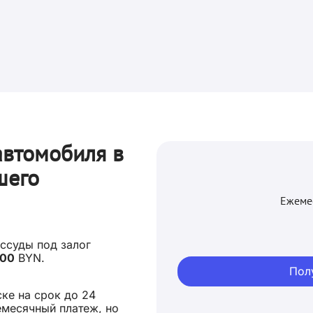
автомобиля в
шего
Ежеме
 ссуды под залог
000
BYN.
Пол
ке на срок до 24
емесячный платеж, но