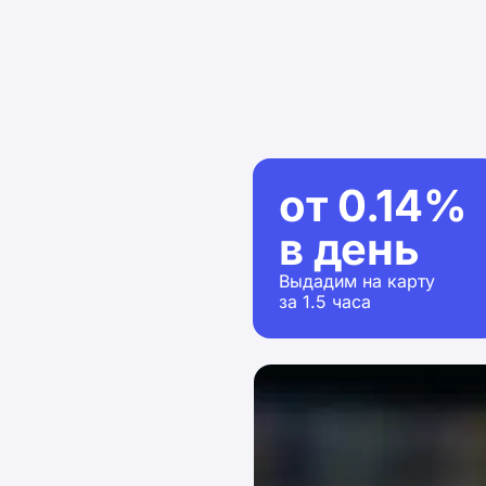
от 0.14%
в день
Выдадим на карту
за 1.5 часа