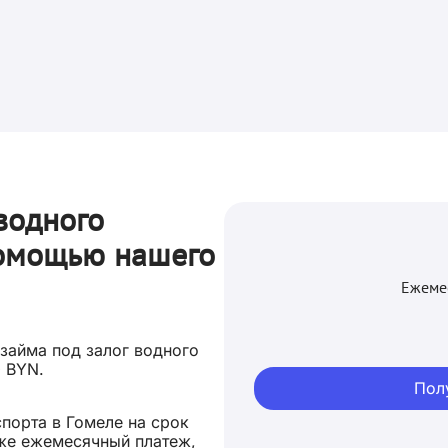
водного
помощью нашего
Ежеме
 займа под залог водного
0
BYN.
Пол
спорта в Гомеле на срок
иже ежемесячный платеж,