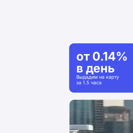
от 0.14%
в день
Выдадим на карту
за 1.5 часа